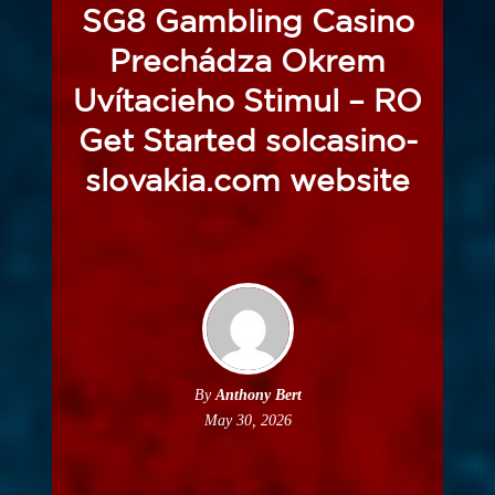
SG8 Gambling Casino
Prechádza Okrem
Uvítacieho Stimul – RO
Get Started solcasino-
slovakia.com website
By
Anthony Bert
May 30, 2026