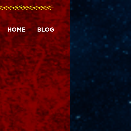
HOME
BLOG