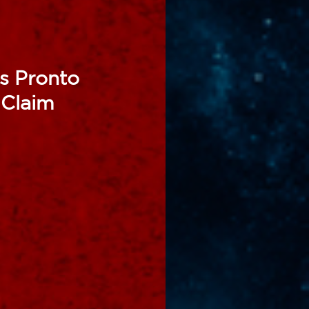
ss Pronto
 Claim