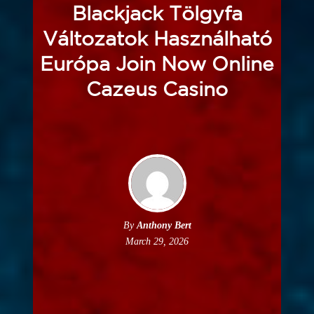
Blackjack Tölgyfa
Változatok Használható
Európa Join Now Online
Cazeus Casino
By
Anthony Bert
March 29, 2026