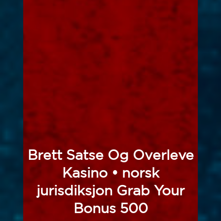
Brett Satse Og Overleve
Kasino • norsk
jurisdiksjon Grab Your
Bonus 500