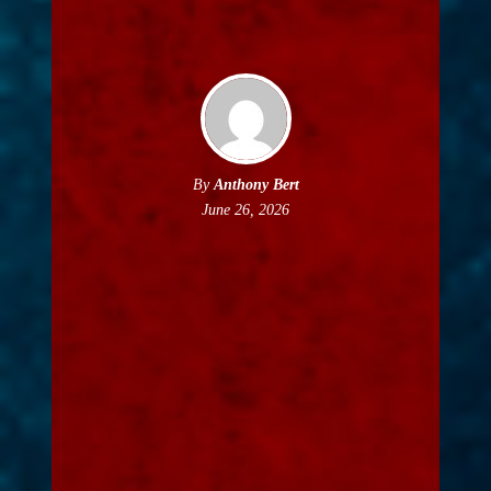
By
Anthony Bert
June 26, 2026