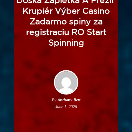
Doska Zápletka A Prežiť
Krupiér Výber Casino
Zadarmo spiny za
registraciu RO Start
Spinning
By
Anthony Bert
June 1, 2026