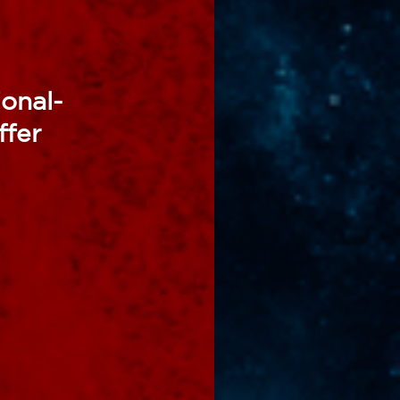
onal-
fer