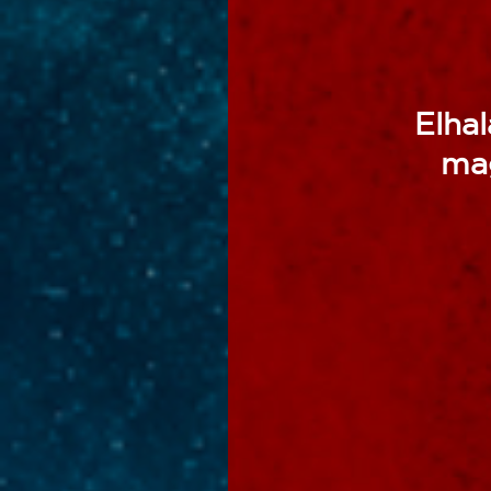
Elhal
ma