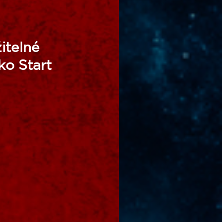
itelné
o Start