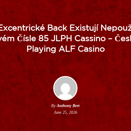
Excentrické Back Existují Nepouž
ém Čísle 85 JLPH Cassino – Česk
Playing ALF Casino
By
Anthony Bert
June 25, 2026