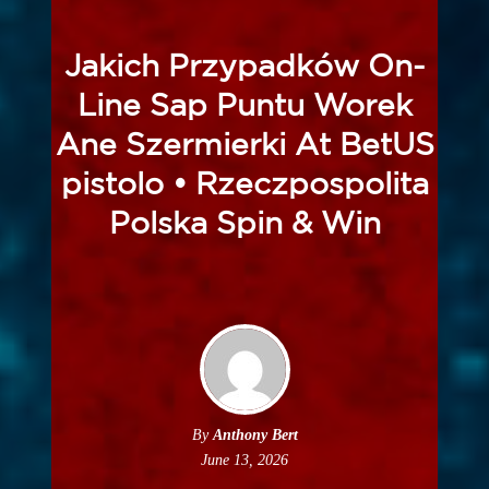
Jakich Przypadków On-
Line Sap Puntu Worek
Ane Szermierki At BetUS
pistolo • Rzeczpospolita
Polska Spin & Win
By
Anthony Bert
June 13, 2026