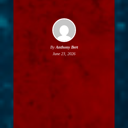
By
Anthony Bert
June 23, 2026