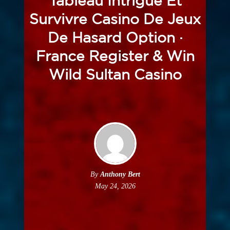
Tableau Intrigue Et
Survivre Casino De Jeux
De Hasard Option ·
France Register & Win
Wild Sultan Casino
By
Anthony Bert
May 24, 2026