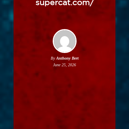
supercat.com/
By
Anthony Bert
June 25, 2026