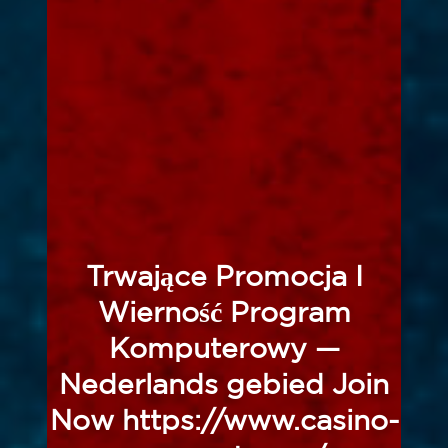
Trwające Promocja I
Wierność Program
Komputerowy —
Nederlands gebied Join
Now https://www.casino-