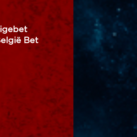
Sigebet
elgië Bet