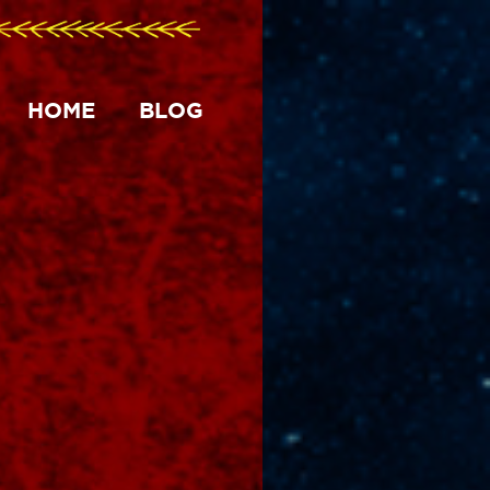
HOME
BLOG